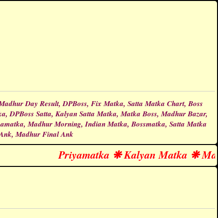
Madhur Day Result, DPBoss, Fix Matka, Satta Matka Chart, Boss
ka, DPBoss Satta, Kalyan Satta Matka, Matka Boss, Madhur Bazar,
riyamatka, Madhur Morning, Indian Matka, Bossmatka, Satta Matka
 Ank, Madhur Final Ank
Priyamatka ❋ Kalyan Matka ❋ Madhur Ma
MADHUR MORNING - 4
SRIDEVI - 0
TIME BAZAR - 7
MADHUR DAY - 8
MILAN DAY - 7
RAJDHANI DAY - 6
KALYAN - 0