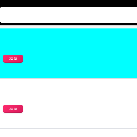
JODI
JODI