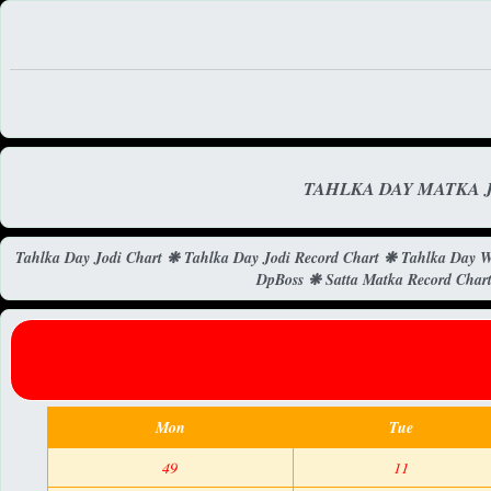
TAHLKA DAY MATKA J
Tahlka Day Jodi Chart ❋ Tahlka Day Jodi Record Chart ❋ Tahlka Day W
DpBoss ❋ Satta Matka Record Char
Mon
Tue
49
11