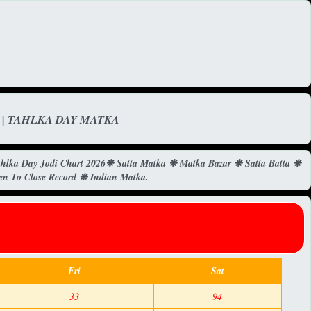
 | TAHLKA DAY MATKA
ahlka Day Jodi Chart 2026❋ Satta Matka ❋ Matka Bazar ❋ Satta Batta ❋
n To Close Record ❋ Indian Matka.
Fri
Sat
33
94