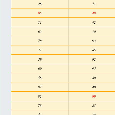
26
71
05
49
71
42
62
10
78
93
71
85
39
92
69
95
56
80
97
40
82
99
78
23
51
18