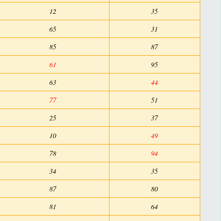
12
35
65
31
85
87
61
95
63
44
77
51
25
37
10
49
78
94
34
35
87
80
81
64