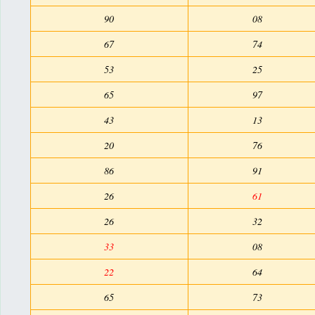
90
08
67
74
53
25
65
97
43
13
20
76
86
91
26
61
26
32
33
08
22
64
65
73