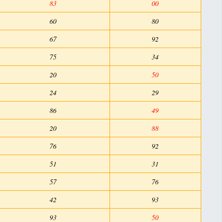
83
00
60
80
67
92
75
34
20
50
24
29
86
49
20
88
76
92
51
31
57
76
42
93
93
50