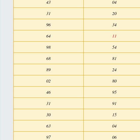
43
04
31
20
96
34
64
11
98
54
68
81
89
24
02
80
46
95
31
91
30
15
63
04
97
06