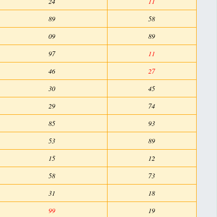
24
11
89
58
09
89
97
11
46
27
30
45
29
74
85
93
53
89
15
12
58
73
31
18
99
19