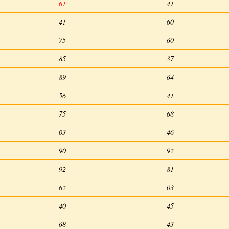
61
41
41
60
75
60
85
37
89
64
56
41
75
68
03
46
90
92
92
81
62
03
40
45
68
43