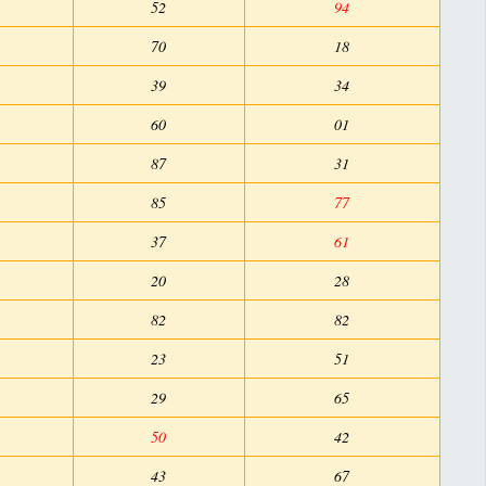
52
94
70
18
39
34
60
01
87
31
85
77
37
61
20
28
82
82
23
51
29
65
50
42
43
67