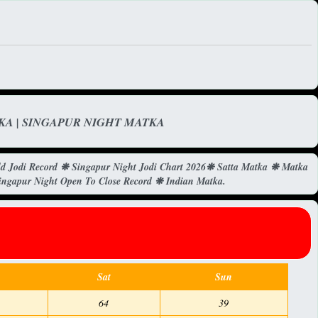
KA | SINGAPUR NIGHT MATKA
ld Jodi Record ❋ Singapur Night Jodi Chart 2026❋ Satta Matka ❋ Matka
ingapur Night Open To Close Record ❋ Indian Matka.
Sat
Sun
64
39