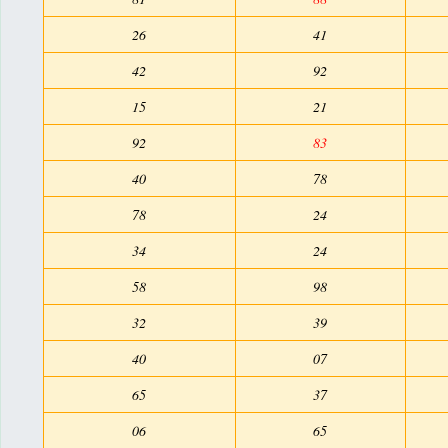
26
41
42
92
15
21
92
83
40
78
78
24
34
24
58
98
32
39
40
07
65
37
06
65