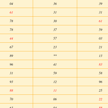
04
36
39
61
31
31
78
30
61
78
37
59
44
57
03
67
23
21
89
**
13
96
41
83
31
59
58
93
12
96
88
11
25
70
06
22
63
04
88