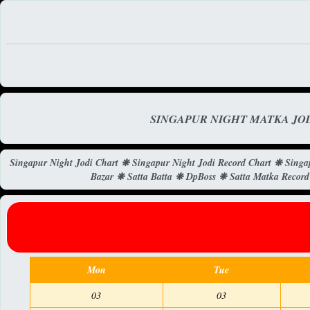
SINGAPUR NIGHT MATKA JOD
Singapur Night Jodi Chart ❋ Singapur Night Jodi Record Chart ❋ Sing
Bazar ❋ Satta Batta ❋ DpBoss ❋ Satta Matka Record
Mon
Tue
03
03