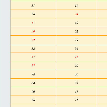
31
19
58
44
11
40
50
02
72
29
32
96
11
72
77
90
78
40
64
93
96
41
56
71