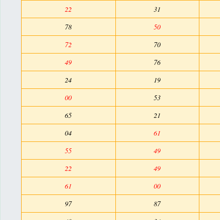
22
31
78
50
72
70
49
76
24
19
00
53
65
21
04
61
55
49
22
49
61
00
97
87