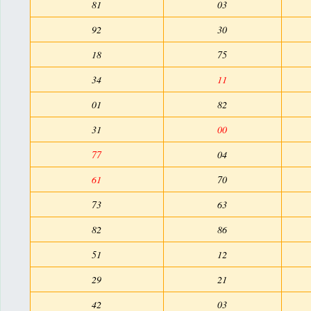
81
03
92
30
18
75
34
11
01
82
31
00
77
04
61
70
73
63
82
86
51
12
29
21
42
03