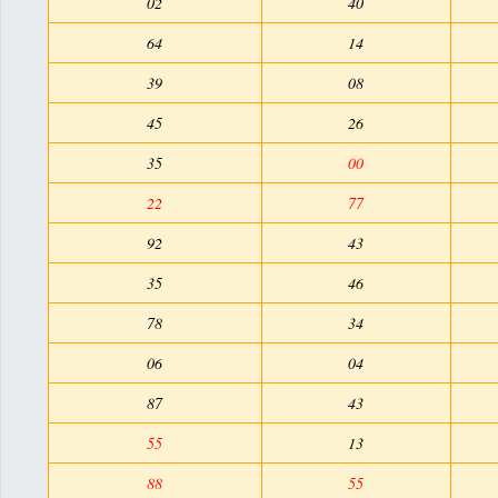
02
40
64
14
39
08
45
26
35
00
22
77
92
43
35
46
78
34
06
04
87
43
55
13
88
55