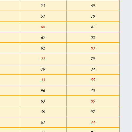
73
69
51
10
66
41
67
02
02
83
22
79
79
34
33
55
96
30
93
05
39
97
81
44