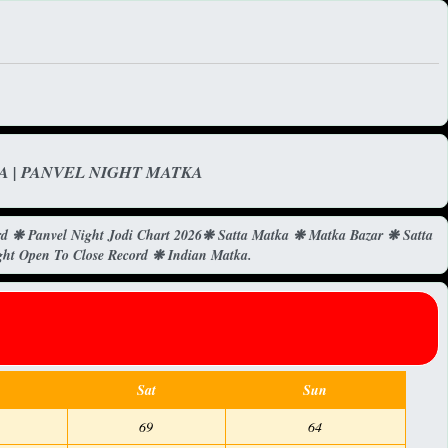
A | PANVEL NIGHT MATKA
ord ❋ Panvel Night Jodi Chart 2026❋ Satta Matka ❋ Matka Bazar ❋ Satta
ght Open To Close Record ❋ Indian Matka.
Sat
Sun
69
64