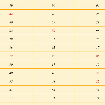
19
90
06
44
18
26
40
59
21
02
50
98
29
42
70
96
95
17
72
97
05
90
17
10
40
48
72
93
68
22
41
64
54
71
42
19