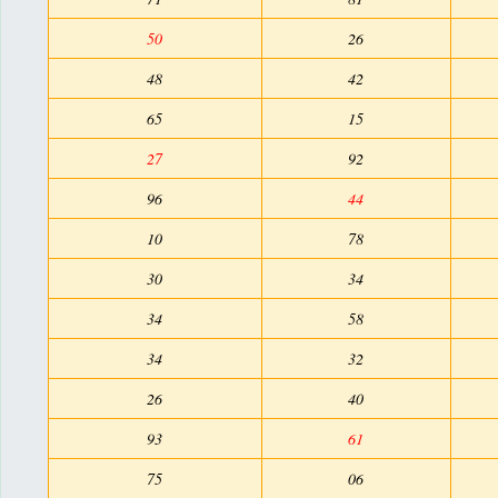
50
26
48
42
65
15
27
92
96
44
10
78
30
34
34
58
34
32
26
40
93
61
75
06