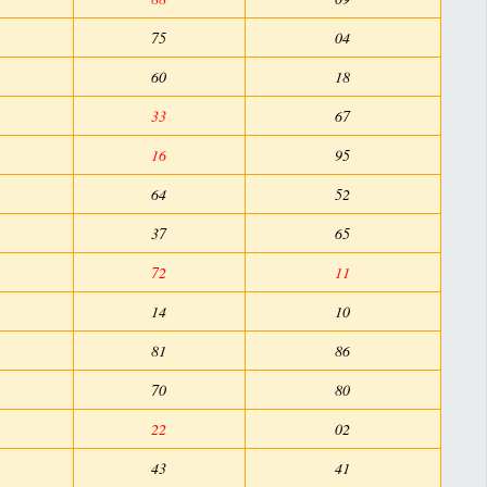
75
04
60
18
33
67
16
95
64
52
37
65
72
11
14
10
81
86
70
80
22
02
43
41