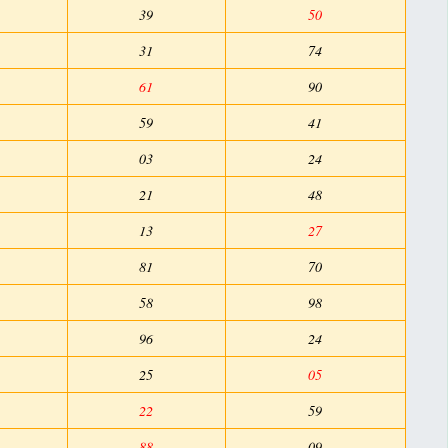
39
50
31
74
61
90
59
41
03
24
21
48
13
27
81
70
58
98
96
24
25
05
22
59
88
09