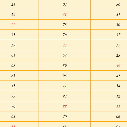
21
04
36
29
61
31
22
78
30
35
78
37
59
44
57
01
67
23
08
89
49
65
96
41
15
11
54
93
93
12
70
88
11
03
70
06
88
63
04